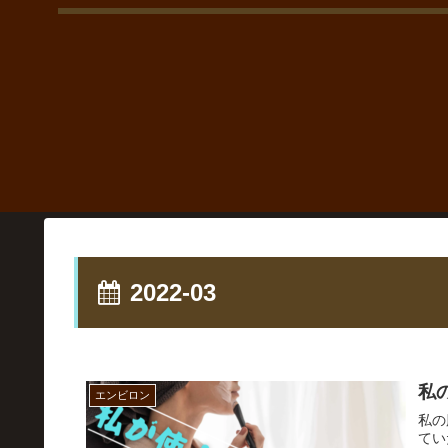
2022-03
私
エンビロン
私の
てい