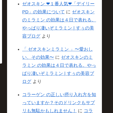
ゼオスキン ❤︎１番人気❤︎「デイリー
PD」の効果について
に
ゼオスキン
のミラミン の効果は４日で表れる。
やっぱり凄いぞミラミン | すぅの美
容ブログ
より
「 ゼオスキンミラミン 」〜愛おし
い、その効果〜
に
ゼオスキンのミ
ラミン の効果は４日で表れる。やっ
ぱり凄いぞミラミン | すぅの美容ブ
ログ
より
コラーゲン の正しい摂り入れ方を知
っていますか？そのドリンクもサプ
リも無駄かもしれません！
に
コラ