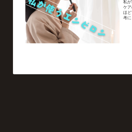
私が
ケア
ほど
考に