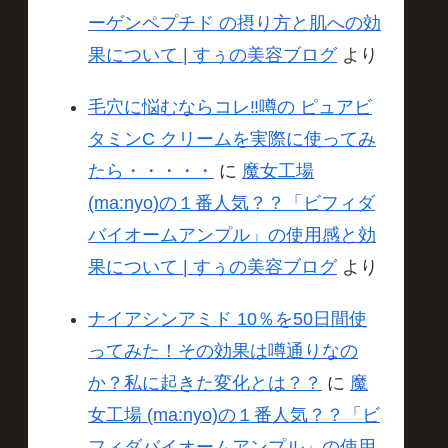
ーゲンペプチド の摂り方と肌への効
果について | すぅの美容ブログ
より
毛穴に悩むならコレ‼️噂の ピュアビ
タミンC クリームを実際に使ってみ
たら・・・・・
に
魔女工場
(ma:nyo)の１番人気？？「ビフィダ
バイオームアンプル」の使用感と効
果について | すぅの美容ブログ
より
ナイアシンアミド 10％を50日間使
ってみた！その効果は噂通りなの
か？私に起きた変化とは？？
に
魔
女工場 (ma:nyo)の１番人気？？「ビ
フィダバイオームアンプル」の使用