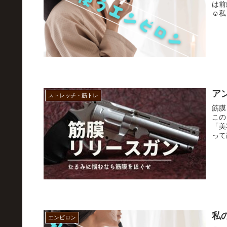
は前
☺私
ア
ストレッチ・筋トレ
筋膜
この
「美
って
私
エンビロン