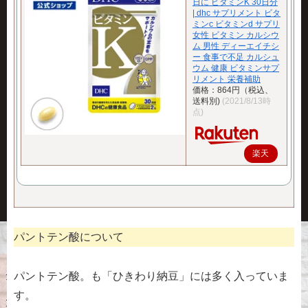
日に ビタミンK 30日分
| dhc サプリメント ビタ
ミンc ビタミンd サプリ
女性 ビタミン カルシウ
ム 男性 ディーエイチシ
ー 食事で不足 カルシュ
ウム 健康 ビタミンサプ
リメント 栄養補助
価格：864円（税込、
送料別)
(2021/8/13時
点)
楽天
で購
入
パントテン酸について
パントテン酸。も「ひきわり納豆」には多く入っていま
す。