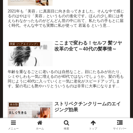
2021年も「美容」に真面目に向き合ってきました。そんな中で感じ
るのはやはり「美容」というものの進化です。ほんの少し前には考
えられなかったものがどんどん世の中に出て、私たちの手もとに届
く時代。そんな中でも実際に私が使って 若返る という意...
ここまで変わる！セルフ 髪ツヤ
美髪（ヘアエイジング）
改革の全て～40代の髪事情～
年齢を重なるごとに老いるのは自然なこと。顔にたるみが出たり、
シミやしわも一気に増えるのが40代ではないでしょうか。髪の毛も
同じように40代に入っていくと一気に老化がスピードアップしま
す。髪の毛にも艶やハリとういうものは非常に大事になります...
ストリベクチンクリームのエイ
未分類
ジング効果
メニュー
ホーム
検索
トップ
サイドバー
こんにちは、スウです☺️ 今日は最近「インスタ広告」でよく見かけ