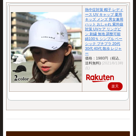
熱中症対策 帽子 レディ
ース UV キャップ 夏用
キッズ メンズ 男女兼用
ハット おしゃれ 紫外線
対策 UVケア リングピ
ン 刺繍 無地 調整可能
綿100％ シンプル ベー
シック プチプラ 20代
30代 40代 散歩 レジャ
ー
価格：1980円（税込、
送料無料)
(2021/8/13時
点)
楽天
で購
入