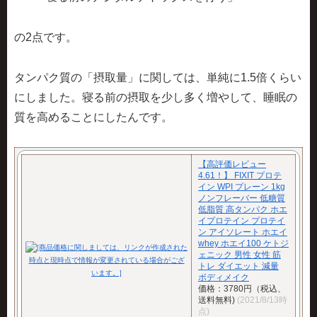
の2点です。
タンパク質の「摂取量」に関しては、単純に
1.5倍くらい
にしました。寝る前の摂取を少し多く増やして、睡眠の
質を高めることにしたんです。
【高評価レビュー
4.61！】 FIXIT プロテ
イン WPI プレーン 1kg
ノンフレーバー 低糖質
低脂質 高タンパク ホエ
イプロテイン プロテイ
ン アイソレート ホエイ
whey ホエイ100 ケトジ
ェニック 男性 女性 筋
トレ ダイエット 減量
ボディメイク
価格：3780円（税込、
送料無料)
(2021/8/13時
点)